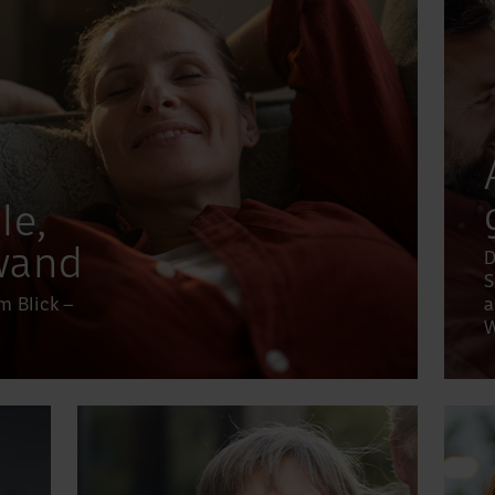
le,
wand
D
S
m Blick –
a