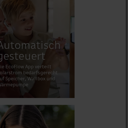
Automatisch
gesteuert
ie EcoFlow App verteilt
olarstrom bedarfsgerecht
uf Speicher, Wallbox und
Wärmepumpe