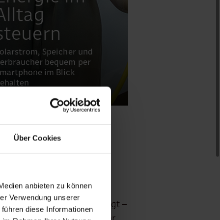
Alltag
steuern
olarstrom, Speicher und
erbraucher bequem per
martphone im Blick
ehalten
Über Cookies
nutzt
 Medien anbieten zu können
hrer Verwendung unserer
er den größten Nutzen bringt –
 führen diese Informationen
h, die Kosten sinken und Ihr