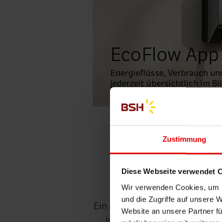
EcoFlow App
Energieflüsse, Verbrauch un
jederzeit übersichtlich im Bl
Zustimmung
Ihr 
Diese Webseite verwendet 
Wir verwenden Cookies, um I
und die Zugriffe auf unsere 
Ein intelligentes Energiemana
Website an unsere Partner fü
ins E-Auto, in die Wärmepum