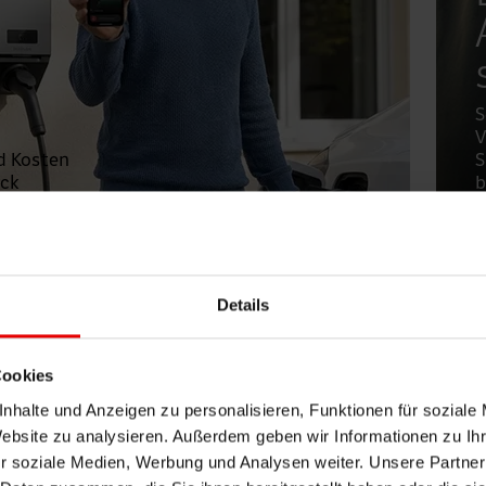
S
V
d Kosten
S
ick
b
Details
Strom immer
optimal ge
Cookies
nhalte und Anzeigen zu personalisieren, Funktionen für soziale
Website zu analysieren. Außerdem geben wir Informationen zu I
gement steuert Solarstrom automatisch dorthin, wo 
r soziale Medien, Werbung und Analysen weiter. Unsere Partner
pe oder in den Speicher. So steigt Ihr Eigenverbrauc