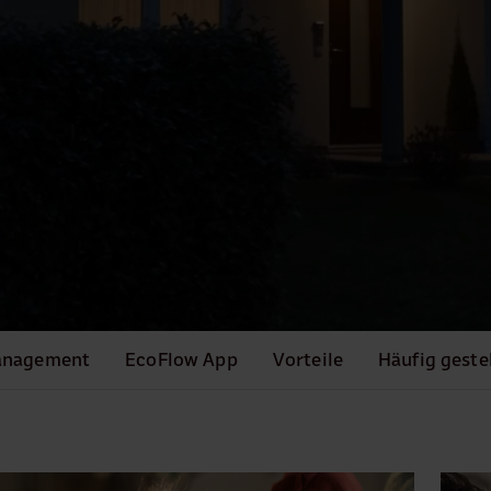
anagement
EcoFlow App
Vorteile
Häufig geste