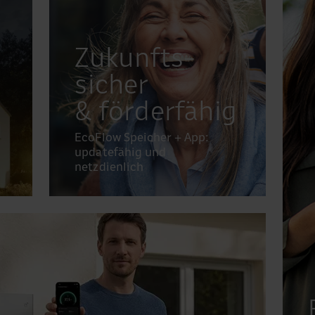
Zukunfts­
sicher
& förderfähig
EcoFlow Speicher + App:
updatefähig und
netzdienlich