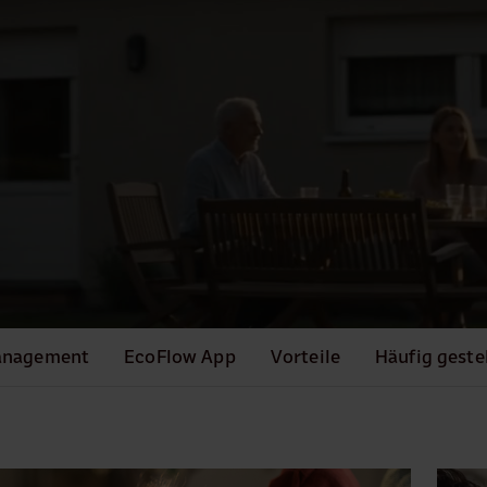
anagement
EcoFlow App
Vorteile
Häufig geste