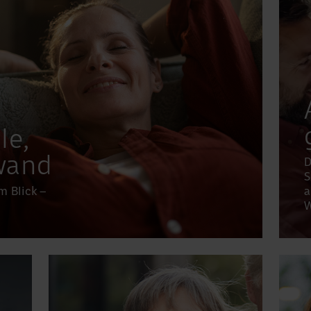
le,
wand
D
S
m Blick –
a