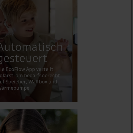
Automatisch
gesteuert
ie EcoFlow App verteilt
olarstrom bedarfsgerecht
uf Speicher, Wallbox und
Wärmepumpe