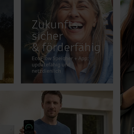
Zukunfts­
sicher
& förderfähig
EcoFlow Speicher + App:
updatefähig und
netzdienlich