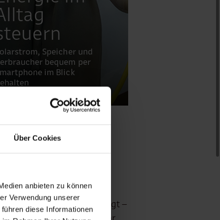
Alltag
steuern
olarstrom, Speicher und
erbraucher bequem per
martphone im Blick
ehalten
Über Cookies
nutzt
 Medien anbieten zu können
hrer Verwendung unserer
er den größten Nutzen bringt –
 führen diese Informationen
h, die Kosten sinken und Ihr