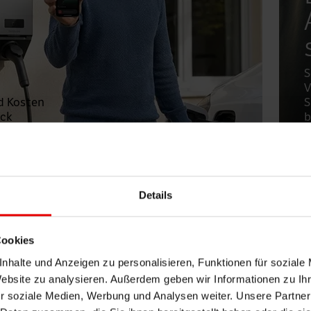
S
V
d Kosten
S
ick
b
Details
Strom immer
optimal ge
Cookies
nhalte und Anzeigen zu personalisieren, Funktionen für soziale
Website zu analysieren. Außerdem geben wir Informationen zu I
gement steuert Solarstrom automatisch dorthin, wo 
r soziale Medien, Werbung und Analysen weiter. Unsere Partner
pe oder in den Speicher. So steigt Ihr Eigenverbrauc