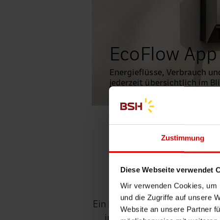
EcoFlow App
Energieflüsse, Verbrauch un
jederzeit übersichtlich im Bl
Zustimmung
Ihr 
Diese Webseite verwendet 
Wir verwenden Cookies, um I
und die Zugriffe auf unsere 
Ein intelligentes Energiemana
Website an unsere Partner fü
ins E-Auto, in die Wärmepum