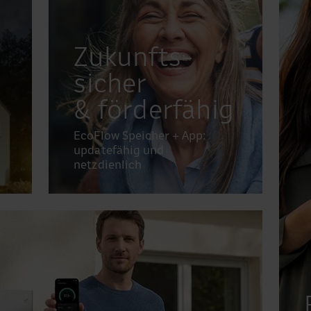
Zukunfts­
sicher
& förderfähig
EcoFlow Speicher + App:
updatefähig und
netzdienlich