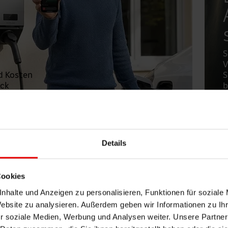
S
V
d Kosten
S
ick
b
Details
Strom immer
optimal ge
Cookies
nhalte und Anzeigen zu personalisieren, Funktionen für soziale
Website zu analysieren. Außerdem geben wir Informationen zu I
gement steuert Solarstrom automatisch dorthin, wo 
r soziale Medien, Werbung und Analysen weiter. Unsere Partner
pe oder in den Speicher. So steigt Ihr Eigenverbrauc