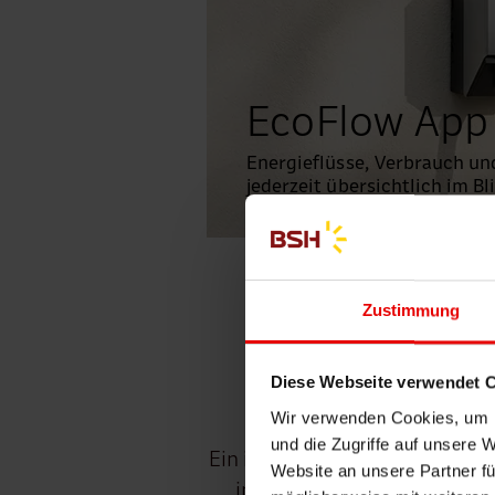
EcoFlow App
Energieflüsse, Verbrauch un
jederzeit übersichtlich im Bl
Zustimmung
Ihr 
Diese Webseite verwendet 
Wir verwenden Cookies, um I
und die Zugriffe auf unsere 
Ein intelligentes Energiemana
Website an unsere Partner fü
ins E-Auto, in die Wärmepum