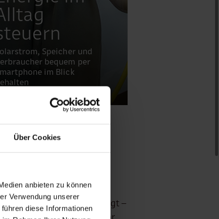
Alltag
steuern
olarstrom, Speicher und
erbraucher bequem per
martphone im Blick
ehalten
Über Cookies
nutzt
 Medien anbieten zu können
hrer Verwendung unserer
er den größten Nutzen bringt –
 führen diese Informationen
h, die Kosten sinken und Ihr