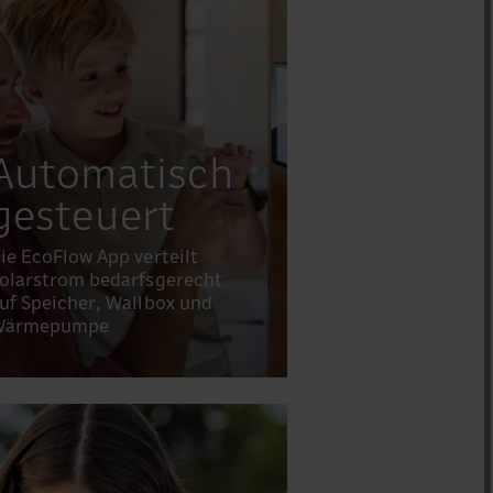
Automatisch
gesteuert
ie EcoFlow App verteilt
olarstrom bedarfsgerecht
uf Speicher, Wallbox und
Wärmepumpe