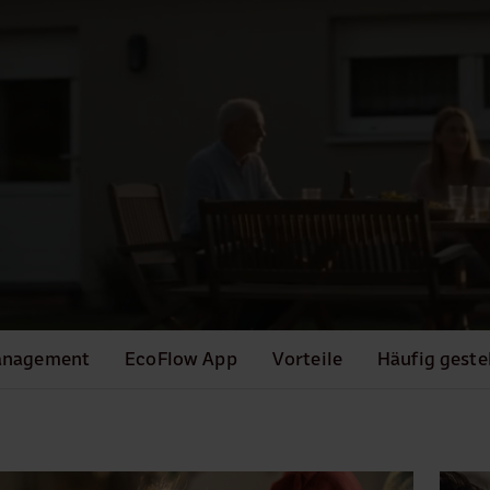
anagement
EcoFlow App
Vorteile
Häufig geste