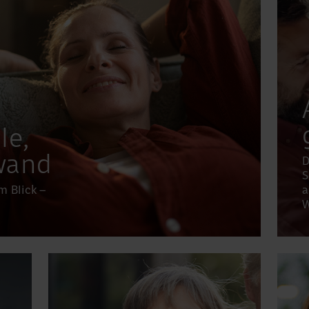
le,
wand
D
S
m Blick –
a