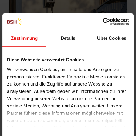
Zustimmung
Details
Über Cookies
Diese Webseite verwendet Cookies
§ 14a-EnWG-konform
Wir verwenden Cookies, um Inhalte und Anzeigen zu
personalisieren, Funktionen für soziale Medien anbieten
Erfüllt vollständig die Anforderungen des § 14a EnWG.
zu können und die Zugriffe auf unsere Website zu
Das intelligente Lastmanagement passt die
analysieren. Außerdem geben wir Informationen zu Ihrer
Ladeleistung in Echtzeit an – sicheres Laden ohne
Verwendung unserer Website an unsere Partner für
Überlastung des Hausanschlusses.
soziale Medien, Werbung und Analysen weiter. Unsere
Partner führen diese Informationen möglicherweise mit
weiteren Daten zusammen, die Sie ihnen bereitgestellt
haben oder die sie im Rahmen Ihrer Nutzung der Dienste
gesammelt haben.