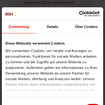
eigenen Daten werden im
nächsten Schritt abgefragt.
Anrede
Zustimmung
Details
Über Cookies
des Empfohlenen
Diese Webseite verwendet Cookies
Vorname
Wir verwenden Cookies, um Inhalte und Anzeigen zu
personalisieren, Funktionen für soziale Medien anbieten
zu können und die Zugriffe auf unsere Website zu
des Empfohlenen
analysieren. Außerdem geben wir Informationen zu Ihrer
Verwendung unserer Website an unsere Partner für
Nachname
soziale Medien, Werbung und Analysen weiter. Unsere
Partner führen diese Informationen möglicherweise mit
weiteren Daten zusammen, die Sie ihnen bereitgestellt
des Empfohlenen
haben oder die sie im Rahmen Ihrer Nutzung der Dienste
gesammelt haben.
Straße
Einwilligungsauswahl