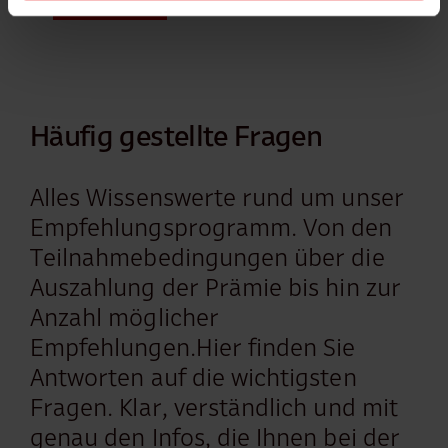
Häufig gestellte Fragen
Alles Wissenswerte rund um unser
Empfehlungsprogramm. Von den
Teilnahmebedingungen über die
Auszahlung der Prämie bis hin zur
Anzahl möglicher
Empfehlungen.Hier finden Sie
Antworten auf die wichtigsten
Fragen. Klar, verständlich und mit
genau den Infos, die Ihnen bei der