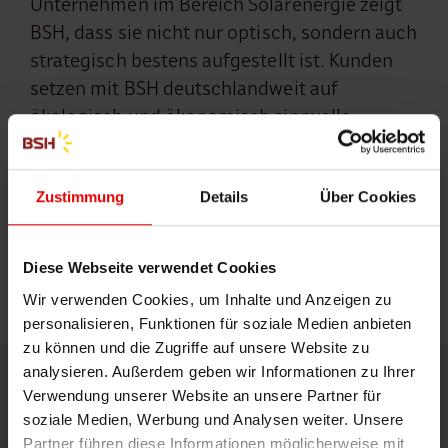
Unternehmen im Bereich Solarenergie zeigt
BSH, dass sie nicht nur optisch, sondern auch
strategisch bestens aufgestellt ist. Kunden
setzen mit BSH deutschlandweit auf
ökologisch und ökonomisch sinnvolle
Lösungen – heute und in der Zukunft.
Zustimmung
Details
Über Cookies
Pressekontakt
Eva Katzenberger
Diese Webseite verwendet Cookies
marketing@bsh-energie.de
Wir verwenden Cookies, um Inhalte und Anzeigen zu
personalisieren, Funktionen für soziale Medien anbieten
zu können und die Zugriffe auf unsere Website zu
analysieren. Außerdem geben wir Informationen zu Ihrer
Verwendung unserer Website an unsere Partner für
soziale Medien, Werbung und Analysen weiter. Unsere
Partner führen diese Informationen möglicherweise mit