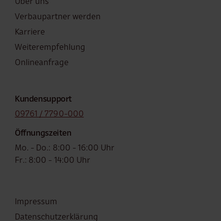
Über uns
Verbaupartner werden
Karriere
Weiterempfehlung
Onlineanfrage
Kundensupport
09761 / 7790-000
Öffnungszeiten
Mo. - Do.: 8:00 - 16:00 Uhr
Fr.: 8:00 - 14:00 Uhr
Fußzeile
Impressum
Datenschutzerklärung