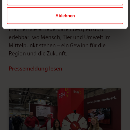
Seit 2020 partnerschaftlich verbunden,
wurde im April 2025 eine Photovoltaikanlage
Ablehnen
mit 33,75 kWp im Wildpark installiert. Damit
machen sie erneuerbare Energien dort
erlebbar, wo Mensch, Tier und Umwelt im
Mittelpunkt stehen – ein Gewinn für die
Region und die Zukunft.
.
Pressemeldung lesen