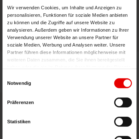
gilt Thomas Leier, dem Wildparkleiter, für die
Wir verwenden Cookies, um Inhalte und Anzeigen zu
personalisieren, Funktionen für soziale Medien anbieten
vertrauensvolle Zusammenarbeit und sein
zu können und die Zugriffe auf unsere Website zu
Engagement.
analysieren. Außerdem geben wir Informationen zu Ihrer
Verwendung unserer Website an unsere Partner für
soziale Medien, Werbung und Analysen weiter. Unsere
Partner führen diese Informationen möglicherweise mit
Pressekontakt
weiteren Daten zusammen, die Sie ihnen bereitgestellt
Eva Katzenberger
haben oder die sie im Rahmen Ihrer Nutzung der Dienste
marketing@bsh-energie.de
gesammelt haben.
Einwilligungsauswahl
Notwendig
Präferenzen
Statistiken
Weitere Pressemeldungen