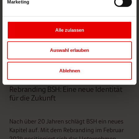
Marketing
Alle zulassen
Auswahl erlauben
Ablehnen
04.02.2025
Rebranding BSH: Eine neue Identität
für die Zukunft
Nach über 20 Jahren schlägt BSH ein neues
Kapitel auf. Mit dem Rebranding im Februar
2024 positioniert sich das Unternehmen