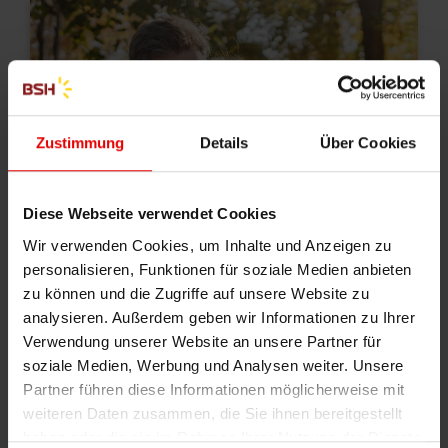
Zustimmung
Details
Über Cookies
Diese Webseite verwendet Cookies
Wir verwenden Cookies, um Inhalte und Anzeigen zu
personalisieren, Funktionen für soziale Medien anbieten
zu können und die Zugriffe auf unsere Website zu
analysieren. Außerdem geben wir Informationen zu Ihrer
Solaranlage
Verwendung unserer Website an unsere Partner für
soziale Medien, Werbung und Analysen weiter. Unsere
ab 79 € pro Monat
Partner führen diese Informationen möglicherweise mit
weiteren Daten zusammen, die Sie ihnen bereitgestellt
haben oder die sie im Rahmen Ihrer Nutzung der Dienste