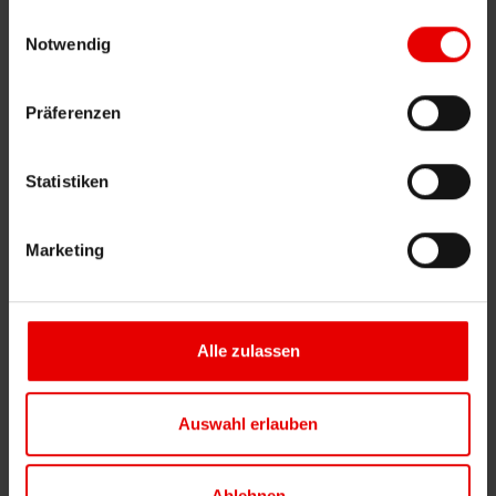
Jetzt einfach finanzieren und unabhängig
gesammelt haben.
Einwilligungsauswahl
werden. Mit unserer Finanzierung realisieren
Notwendig
Sie Ihre Solaranlage ohne hohe
Einmalzahlung – transparent, fair und
Präferenzen
unkompliziert.
Fester Zinssatz
Statistiken
Flexible Laufzeit
Marketing
Keine Grundschuldbestellung
Digitaler Abschluss mit Beratung
Erfahrener Finanzierungspartner
Alle zulassen
Auswahl erlauben
Finanzierung anfragen
Ablehnen